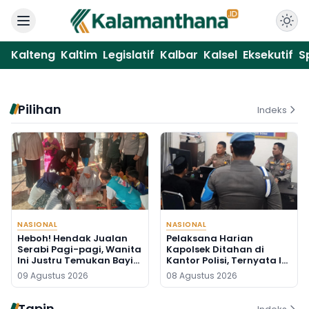
Kalteng
Kaltim
Legislatif
Kalbar
Kalsel
Eksekutif
S
Pilihan
Indeks
NASIONAL
NASIONAL
Heboh! Hendak Jualan
Pelaksana Harian
Serabi Pagi-pagi, Wanita
Kapolsek Ditahan di
Ini Justru Temukan Bayi
Kantor Polisi, Ternyata Ini
Baru Lahir di Pos Kamling
Penyebabnya
09 Agustus 2026
08 Agustus 2026
Tapin