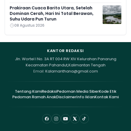
Prakiraan Cuaca Barito Utara, Setelah
Dominan Cerah, Hari Ini Total Berawan,
Suhu Udara Pun Turun
08 Agustus 2026
KANTOR REDAKSI
Jln. Wortel I No. 3A RT 004 RW XIV Kelurahan Panarung
Kecamatan Pahandut,Kalimantan Tengah
Email:
Kalamanthana@gmail.com
Tentang Kami
Redaksi
Pedoman Media Siber
Kode Etik
Pedoman Ramah Anak
Disclaimer
Info Iklan
Kontak Kami