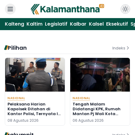
Kalteng
Kaltim
Legislatif
Kalbar
Kalsel
Eksekutif
S
Pilihan
Indeks
NASIONAL
NASIONAL
Pelaksana Harian
Tengah Malam
Kapolsek Ditahan di
Didatangi KPK, Rumah
Kantor Polisi, Ternyata Ini
Mantan Pj Wali Kota
Penyebabnya
Digeledah, Empat Koper
08 Agustus 2026
06 Agustus 2026
Dibawa
rakumpit