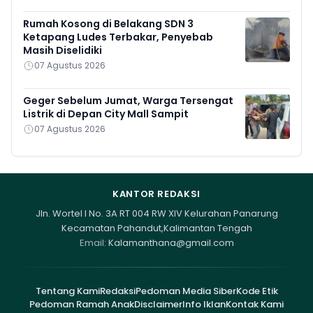
Rumah Kosong di Belakang SDN 3
Ketapang Ludes Terbakar, Penyebab
Masih Diselidiki
07 Agustus 2026
Geger Sebelum Jumat, Warga Tersengat
Listrik di Depan City Mall Sampit
07 Agustus 2026
KANTOR REDAKSI
Jln. Wortel I No. 3A RT 004 RW XIV Kelurahan Panarung
Kecamatan Pahandut,Kalimantan Tengah
Email:
Kalamanthana@gmail.com
Tentang Kami
Redaksi
Pedoman Media Siber
Kode Etik
Pedoman Ramah Anak
Disclaimer
Info Iklan
Kontak Kami