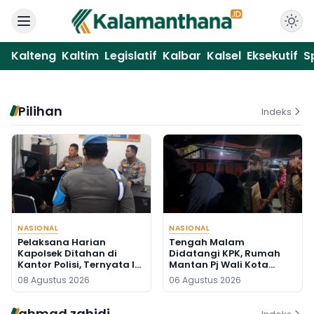
Kalteng
Kaltim
Legislatif
Kalbar
Kalsel
Eksekutif
S
Pilihan
Indeks
NASIONAL
NASIONAL
Pelaksana Harian
Tengah Malam
Kapolsek Ditahan di
Didatangi KPK, Rumah
Kantor Polisi, Ternyata Ini
Mantan Pj Wali Kota
Penyebabnya
Digeledah, Empat Koper
08 Agustus 2026
06 Agustus 2026
Dibawa
ahmad zahidi