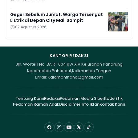
Geger Sebelum Jumat, Warga Tersengat
Listrik di Depan City Mall Sampit
07 Agustus 2026
KANTOR REDAKSI
Jln. Wortel I No. 3A RT 004 RW XIV Kelurahan Panarung
Kecamatan Pahandut,Kalimantan Tengah
Email:
Kalamanthana@gmail.com
Tentang Kami
Redaksi
Pedoman Media Siber
Kode Etik
Pedoman Ramah Anak
Disclaimer
Info Iklan
Kontak Kami