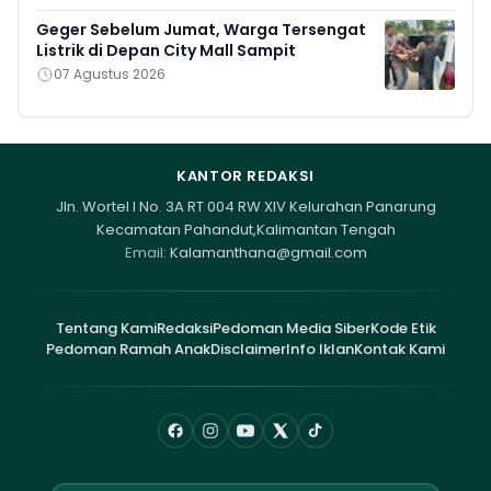
Geger Sebelum Jumat, Warga Tersengat
Listrik di Depan City Mall Sampit
07 Agustus 2026
KANTOR REDAKSI
Jln. Wortel I No. 3A RT 004 RW XIV Kelurahan Panarung
Kecamatan Pahandut,Kalimantan Tengah
Email:
Kalamanthana@gmail.com
Tentang Kami
Redaksi
Pedoman Media Siber
Kode Etik
Pedoman Ramah Anak
Disclaimer
Info Iklan
Kontak Kami