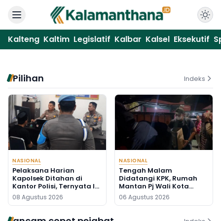
Kalteng
Kaltim
Legislatif
Kalbar
Kalsel
Eksekutif
S
Pilihan
Indeks
NASIONAL
NASIONAL
Pelaksana Harian
Tengah Malam
Kapolsek Ditahan di
Didatangi KPK, Rumah
Kantor Polisi, Ternyata Ini
Mantan Pj Wali Kota
Penyebabnya
Digeledah, Empat Koper
08 Agustus 2026
06 Agustus 2026
Dibawa
ancam copot pejabat