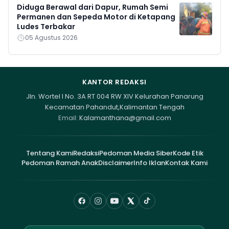
Diduga Berawal dari Dapur, Rumah Semi
Permanen dan Sepeda Motor di Ketapang
Ludes Terbakar
05 Agustus 2026
KANTOR REDAKSI
Jln. Wortel I No. 3A RT 004 RW XIV Kelurahan Panarung
Kecamatan Pahandut,Kalimantan Tengah
Email:
Kalamanthana@gmail.com
Tentang Kami
Redaksi
Pedoman Media Siber
Kode Etik
Pedoman Ramah Anak
Disclaimer
Info Iklan
Kontak Kami