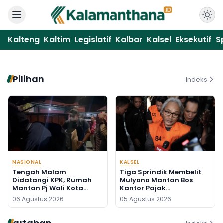
Kalteng
Kaltim
Legislatif
Kalbar
Kalsel
Eksekutif
S
Pilihan
Indeks
NASIONAL
KALSEL
Tengah Malam
Tiga Sprindik Membelit
Didatangi KPK, Rumah
Mulyono Mantan Bos
Mantan Pj Wali Kota
Kantor Pajak
Digeledah, Empat Koper
Banjarmasin
06 Agustus 2026
05 Agustus 2026
Dibawa
artaban