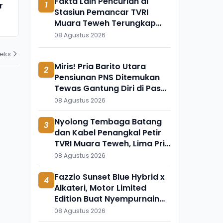
Fakta Lain Pencurian di
1
r
Ngaji Cabuli Pelajar Dicokok
Meninggal 
Stasiun Pemancar TVRI
Polres Sukabumi di Banten
Apa?
Muara Teweh Terungkap
03 Agustus 2026
31 Juli 2026
Berkat Rekaman CCTV
08 Agustus 2026
deks
Miris! Pria Barito Utara
2
Pensiunan PNS Ditemukan
Tewas Gantung Diri di Pasar
Subuh Ampah
08 Agustus 2026
Nyolong Tembaga Batang
3
dan Kabel Penangkal Petir
TVRI Muara Teweh, Lima Pria
Ini Diringkus Polisi
08 Agustus 2026
Fazzio Sunset Blue Hybrid x
4
Alkateri, Motor Limited
Edition Buat Nyempurnain
Look Retro-Future Lo
08 Agustus 2026