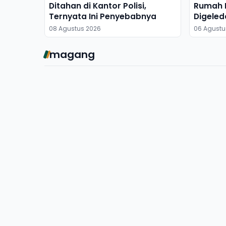
Ditahan di Kantor Polisi,
Rumah M
Ternyata Ini Penyebabnya
Digeled
Dibawa
08 Agustus 2026
06 Agustu
magang