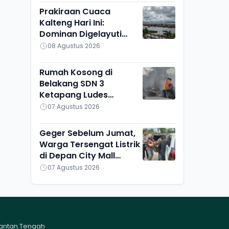
Prakiraan Cuaca
Kalteng Hari Ini:
Dominan Digelayuti
Awan, Hanya Pulang
08 Agustus 2026
Pisau yang Berbeda
Rumah Kosong di
Belakang SDN 3
Ketapang Ludes
Terbakar, Penyebab
07 Agustus 2026
Masih Diselidiki
Geger Sebelum Jumat,
Warga Tersengat Listrik
di Depan City Mall
Sampit
07 Agustus 2026
mantan Tengah