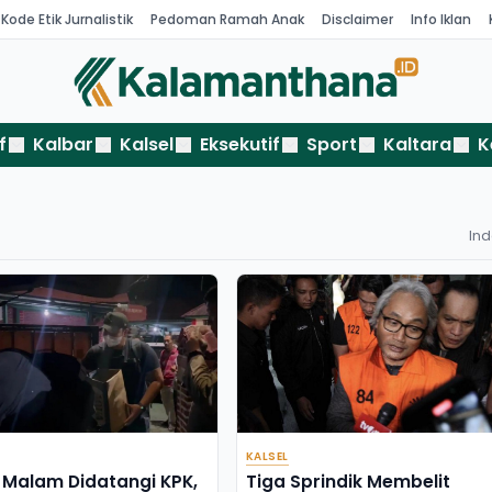
Kode Etik Jurnalistik
Pedoman Ramah Anak
Disclaimer
Info Iklan
f
Kalbar
Kalsel
Eksekutif
Sport
Kaltara
K
In
KALSEL
Malam Didatangi KPK,
Tiga Sprindik Membelit