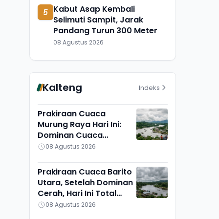
Kabut Asap Kembali
5
Selimuti Sampit, Jarak
Pandang Turun 300 Meter
08 Agustus 2026
Kalteng
Indeks
Prakiraan Cuaca
Murung Raya Hari Ini:
Dominan Cuaca
Berawan, Suhu Udara
08 Agustus 2026
Ikut Turun
Prakiraan Cuaca Barito
Utara, Setelah Dominan
Cerah, Hari Ini Total
Berawan, Suhu Udara
08 Agustus 2026
Pun Turun