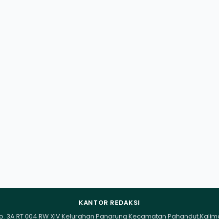
KANTOR REDAKSI
I No. 3A RT 004 RW XIV Kelurahan Panarung Kecamatan Pahandut,Kali