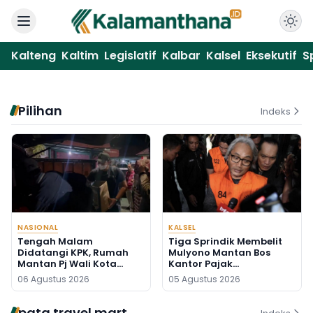
Kalteng
Kaltim
Legislatif
Kalbar
Kalsel
Eksekutif
S
Pilihan
Indeks
NASIONAL
KALSEL
Tengah Malam
Tiga Sprindik Membelit
Didatangi KPK, Rumah
Mulyono Mantan Bos
Mantan Pj Wali Kota
Kantor Pajak
Digeledah, Empat Koper
Banjarmasin
06 Agustus 2026
05 Agustus 2026
Dibawa
pata travel mart