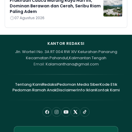
Prakiraan Cuaca Murung Raya Hari Ini,
Dominan Berawan dan Cerah, Seribu Riam
Paling Adem
07 Agustus 2026
KANTOR REDAKSI
Jln. Wortel I No. 3A RT 004 RW XIV Kelurahan Panarung
Kecamatan Pahandut,Kalimantan Tengah
Email:
Kalamanthana@gmail.com
Tentang Kami
Redaksi
Pedoman Media Siber
Kode Etik
Pedoman Ramah Anak
Disclaimer
Info Iklan
Kontak Kami