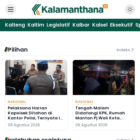
Kalteng
Kaltim
Legislatif
Kalbar
Kalsel
Eksekutif
S
Pilihan
Indeks
NASIONAL
NASIONAL
Pelaksana Harian
Tengah Malam
Kapolsek Ditahan di
Didatangi KPK, Rumah
Kantor Polisi, Ternyata Ini
Mantan Pj Wali Kota
Penyebabnya
Digeledah, Empat Koper
08 Agustus 2026
06 Agustus 2026
Dibawa
pelabuhan segintung