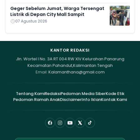
Geger Sebelum Jumat, Warga Tersengat
Listrik di Depan City Mall Sampit
07 Agustus 2026
KANTOR REDAKSI
Jln. Wortel I No. 3A RT 004 RW XIV Kelurahan Panarung
Kecamatan Pahandut,Kalimantan Tengah
Email:
Kalamanthana@gmail.com
Tentang Kami
Redaksi
Pedoman Media Siber
Kode Etik
Pedoman Ramah Anak
Disclaimer
Info Iklan
Kontak Kami