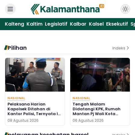
Kalteng
Kaltim
Legislatif
Kalbar
Kalsel
Eksekutif
S
Pilihan
Indeks
NASIONAL
NASIONAL
Pelaksana Harian
Tengah Malam
Kapolsek Ditahan di
Didatangi KPK, Rumah
Kantor Polisi, Ternyata Ini
Mantan Pj Wali Kota
Penyebabnya
Digeledah, Empat Koper
08 Agustus 2026
06 Agustus 2026
Dibawa
pelayanan kesehatan barsel