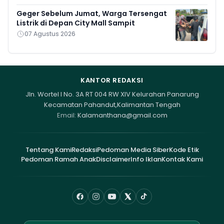
Geger Sebelum Jumat, Warga Tersengat
Listrik di Depan City Mall Sampit
07 Agustus 2026
KANTOR REDAKSI
Jln. Wortel I No. 3A RT 004 RW XIV Kelurahan Panarung
Kecamatan Pahandut,Kalimantan Tengah
Email:
Kalamanthana@gmail.com
Tentang Kami
Redaksi
Pedoman Media Siber
Kode Etik
Pedoman Ramah Anak
Disclaimer
Info Iklan
Kontak Kami