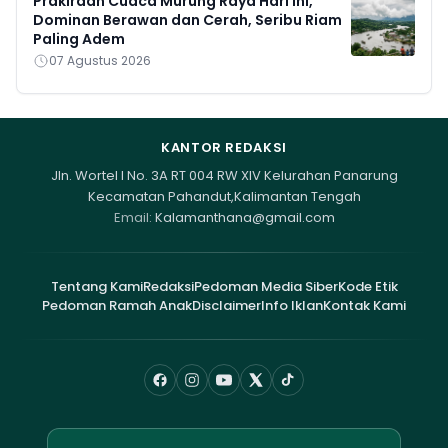
Prakiraan Cuaca Murung Raya Hari Ini,
Dominan Berawan dan Cerah, Seribu Riam
Paling Adem
07 Agustus 2026
KANTOR REDAKSI
Jln. Wortel I No. 3A RT 004 RW XIV Kelurahan Panarung
Kecamatan Pahandut,Kalimantan Tengah
Email:
Kalamanthana@gmail.com
Tentang Kami
Redaksi
Pedoman Media Siber
Kode Etik
Pedoman Ramah Anak
Disclaimer
Info Iklan
Kontak Kami