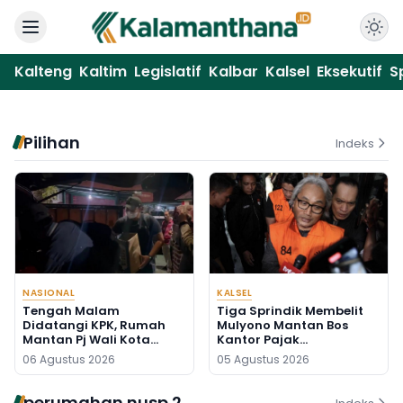
Kalteng
Kaltim
Legislatif
Kalbar
Kalsel
Eksekutif
S
Pilihan
Indeks
NASIONAL
KALSEL
Tengah Malam
Tiga Sprindik Membelit
Didatangi KPK, Rumah
Mulyono Mantan Bos
Mantan Pj Wali Kota
Kantor Pajak
Digeledah, Empat Koper
Banjarmasin
06 Agustus 2026
05 Agustus 2026
Dibawa
perumahan nusp 2