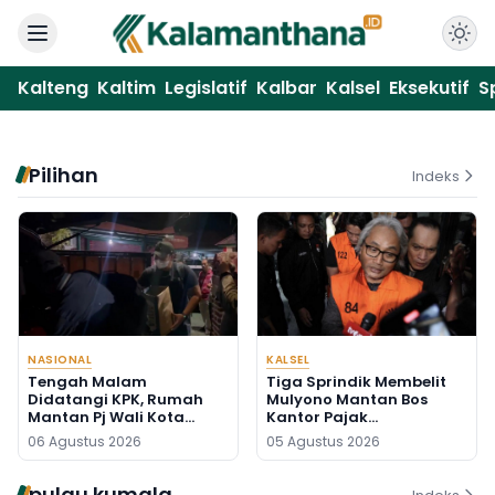
Kalteng
Kaltim
Legislatif
Kalbar
Kalsel
Eksekutif
S
Pilihan
Indeks
NASIONAL
KALSEL
Tengah Malam
Tiga Sprindik Membelit
Didatangi KPK, Rumah
Mulyono Mantan Bos
Mantan Pj Wali Kota
Kantor Pajak
Digeledah, Empat Koper
Banjarmasin
06 Agustus 2026
05 Agustus 2026
Dibawa
pulau kumala