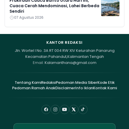
Prakiraan Cuaca Barito Utara Hari Ini,
Cuaca Cerah Mendominasi, Lahei Berbeda
Sendiri
07 Agustus 2026
KANTOR REDAKSI
Jln. Wortel I No. 3A RT 004 RW XIV Kelurahan Panarung
Kecamatan Pahandut,Kalimantan Tengah
Email:
Kalamanthana@gmail.com
Tentang Kami
Redaksi
Pedoman Media Siber
Kode Etik
Pedoman Ramah Anak
Disclaimer
Info Iklan
Kontak Kami