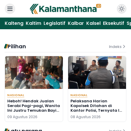
Kalteng
Kaltim
Legislatif
Kalbar
Kalsel
Eksekutif
S
Pilihan
Indeks
NASIONAL
NASIONAL
Heboh! Hendak Jualan
Pelaksana Harian
Serabi Pagi-pagi, Wanita
Kapolsek Ditahan di
Ini Justru Temukan Bayi
Kantor Polisi, Ternyata Ini
Baru Lahir di Pos Kamling
Penyebabnya
09 Agustus 2026
08 Agustus 2026
r atu narang