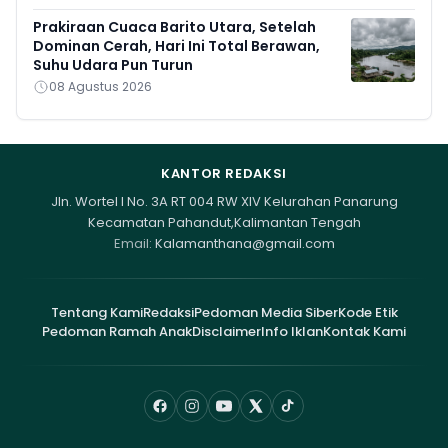
Prakiraan Cuaca Barito Utara, Setelah
Dominan Cerah, Hari Ini Total Berawan,
Suhu Udara Pun Turun
08 Agustus 2026
KANTOR REDAKSI
Jln. Wortel I No. 3A RT 004 RW XIV Kelurahan Panarung
Kecamatan Pahandut,Kalimantan Tengah
Email:
Kalamanthana@gmail.com
Tentang Kami
Redaksi
Pedoman Media Siber
Kode Etik
Pedoman Ramah Anak
Disclaimer
Info Iklan
Kontak Kami