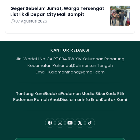
Geger Sebelum Jumat, Warga Tersengat
Listrik di Depan City Mall Sampit
07 Agustus 2026
KANTOR REDAKSI
Jln. Wortel I No. 3A RT 004 RW XIV Kelurahan Panarung
Kecamatan Pahandut,Kalimantan Tengah
Email:
Kalamanthana@gmail.com
Tentang Kami
Redaksi
Pedoman Media Siber
Kode Etik
Pedoman Ramah Anak
Disclaimer
Info Iklan
Kontak Kami