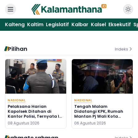
Kalteng
Kaltim
Legislatif
Kalbar
Kalsel
Eksekutif
S
Pilihan
Indeks
NASIONAL
NASIONAL
Pelaksana Harian
Tengah Malam
Kapolsek Ditahan di
Didatangi KPK, Rumah
Kantor Polisi, Ternyata Ini
Mantan Pj Wali Kota
Penyebabnya
Digeledah, Empat Koper
08 Agustus 2026
06 Agustus 2026
Dibawa
rahmato rahman