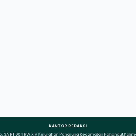
KANTOR REDAKSI
I No. 3A RT 004 RW XIV Kelurahan Panarung Kecamatan Pahandut,Kali