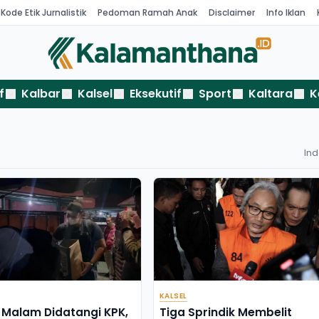
Kode Etik Jurnalistik
Pedoman Ramah Anak
Disclaimer
Info Iklan
f
Kalbar
Kalsel
Eksekutif
Sport
Kaltara
K
In
KALSEL
Malam Didatangi KPK,
Tiga Sprindik Membelit