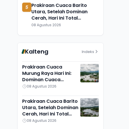
Prakiraan Cuaca Barito
5
Utara, Setelah Dominan
Cerah, Hari Ini Total
Berawan, Suhu Udara Pun
08 Agustus 2026
Turun
Kalteng
Indeks
Prakiraan Cuaca
Murung Raya Hari Ini:
Dominan Cuaca
Berawan, Suhu Udara
08 Agustus 2026
Ikut Turun
Prakiraan Cuaca Barito
Utara, Setelah Dominan
Cerah, Hari Ini Total
Berawan, Suhu Udara
08 Agustus 2026
Pun Turun