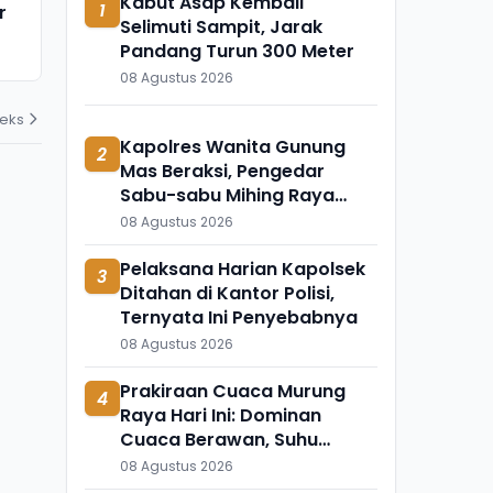
Kabut Asap Kembali
1
r
Ngaji Cabuli Pelajar Dicokok
Meninggal 
Selimuti Sampit, Jarak
Polres Sukabumi di Banten
Apa?
Pandang Turun 300 Meter
03 Agustus 2026
31 Juli 2026
08 Agustus 2026
deks
Kapolres Wanita Gunung
2
Mas Beraksi, Pengedar
Sabu-sabu Mihing Raya
Diringkus di Barak
08 Agustus 2026
Pelaksana Harian Kapolsek
3
Ditahan di Kantor Polisi,
Ternyata Ini Penyebabnya
08 Agustus 2026
Prakiraan Cuaca Murung
4
Raya Hari Ini: Dominan
Cuaca Berawan, Suhu
Udara Ikut Turun
08 Agustus 2026