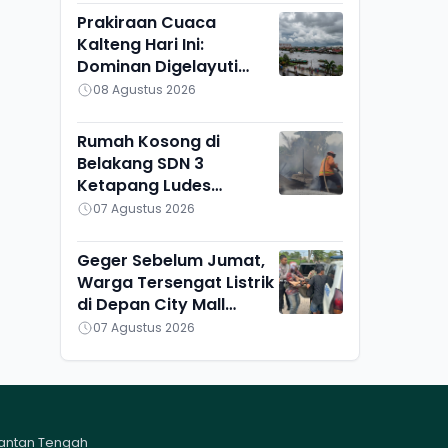
Prakiraan Cuaca
Kalteng Hari Ini:
Dominan Digelayuti
Awan, Hanya Pulang
08 Agustus 2026
Pisau yang Berbeda
Rumah Kosong di
Belakang SDN 3
Ketapang Ludes
Terbakar, Penyebab
07 Agustus 2026
Masih Diselidiki
Geger Sebelum Jumat,
Warga Tersengat Listrik
di Depan City Mall
Sampit
07 Agustus 2026
mantan Tengah