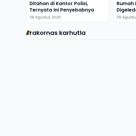
Ditahan di Kantor Polisi,
Rumah M
Ternyata Ini Penyebabnya
Digeled
Dibawa
08 Agustus 2026
06 Agustu
rakornas karhutla