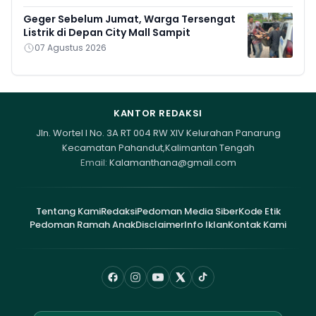
Geger Sebelum Jumat, Warga Tersengat
Listrik di Depan City Mall Sampit
07 Agustus 2026
KANTOR REDAKSI
Jln. Wortel I No. 3A RT 004 RW XIV Kelurahan Panarung
Kecamatan Pahandut,Kalimantan Tengah
Email:
Kalamanthana@gmail.com
Tentang Kami
Redaksi
Pedoman Media Siber
Kode Etik
Pedoman Ramah Anak
Disclaimer
Info Iklan
Kontak Kami