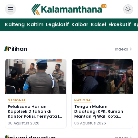
Kalteng
Kaltim
Legislatif
Kalbar
Kalsel
Eksekutif
S
Pilihan
Indeks
NASIONAL
NASIONAL
Pelaksana Harian
Tengah Malam
Kapolsek Ditahan di
Didatangi KPK, Rumah
Kantor Polisi, Ternyata Ini
Mantan Pj Wali Kota
Penyebabnya
Digeledah, Empat Koper
08 Agustus 2026
06 Agustus 2026
Dibawa
sri umi daryatun