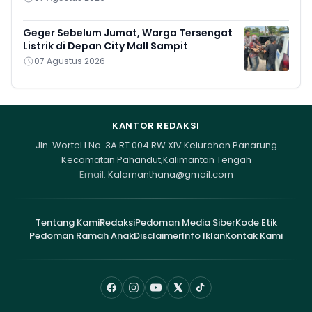
Geger Sebelum Jumat, Warga Tersengat
Listrik di Depan City Mall Sampit
07 Agustus 2026
KANTOR REDAKSI
Jln. Wortel I No. 3A RT 004 RW XIV Kelurahan Panarung
Kecamatan Pahandut,Kalimantan Tengah
Email:
Kalamanthana@gmail.com
Tentang Kami
Redaksi
Pedoman Media Siber
Kode Etik
Pedoman Ramah Anak
Disclaimer
Info Iklan
Kontak Kami