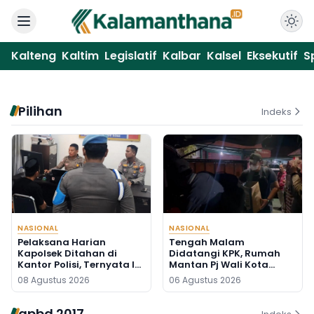
Kalteng
Kaltim
Legislatif
Kalbar
Kalsel
Eksekutif
S
Pilihan
Indeks
NASIONAL
NASIONAL
Pelaksana Harian
Tengah Malam
Kapolsek Ditahan di
Didatangi KPK, Rumah
Kantor Polisi, Ternyata Ini
Mantan Pj Wali Kota
Penyebabnya
Digeledah, Empat Koper
08 Agustus 2026
06 Agustus 2026
Dibawa
apbd 2017