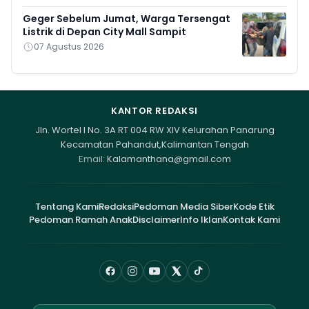
Geger Sebelum Jumat, Warga Tersengat
Listrik di Depan City Mall Sampit
07 Agustus 2026
KANTOR REDAKSI
Jln. Wortel I No. 3A RT 004 RW XIV Kelurahan Panarung
Kecamatan Pahandut,Kalimantan Tengah
Email:
Kalamanthana@gmail.com
Tentang Kami
Redaksi
Pedoman Media Siber
Kode Etik
Pedoman Ramah Anak
Disclaimer
Info Iklan
Kontak Kami