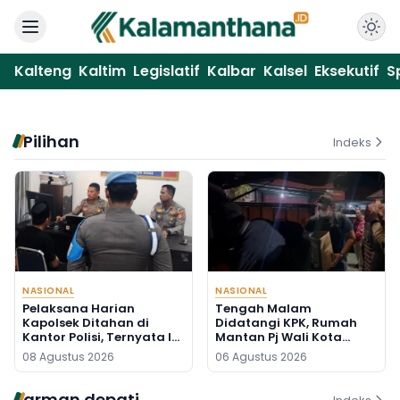
Kalteng
Kaltim
Legislatif
Kalbar
Kalsel
Eksekutif
S
Pilihan
Indeks
NASIONAL
NASIONAL
Pelaksana Harian
Tengah Malam
Kapolsek Ditahan di
Didatangi KPK, Rumah
Kantor Polisi, Ternyata Ini
Mantan Pj Wali Kota
Penyebabnya
Digeledah, Empat Koper
08 Agustus 2026
06 Agustus 2026
Dibawa
arman depati