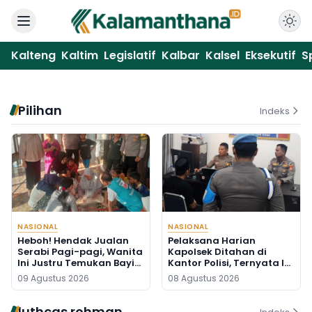
Kalteng
Kaltim
Legislatif
Kalbar
Kalsel
Eksekutif
S
Pilihan
Indeks
NASIONAL
NASIONAL
Heboh! Hendak Jualan
Pelaksana Harian
Serabi Pagi-pagi, Wanita
Kapolsek Ditahan di
Ini Justru Temukan Bayi
Kantor Polisi, Ternyata Ini
Baru Lahir di Pos Kamling
Penyebabnya
09 Agustus 2026
08 Agustus 2026
luthcas rohman