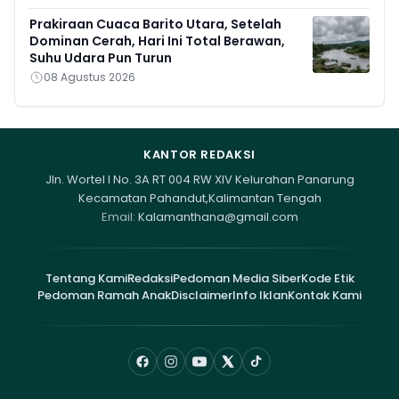
Prakiraan Cuaca Barito Utara, Setelah
Dominan Cerah, Hari Ini Total Berawan,
Suhu Udara Pun Turun
08 Agustus 2026
KANTOR REDAKSI
Jln. Wortel I No. 3A RT 004 RW XIV Kelurahan Panarung
Kecamatan Pahandut,Kalimantan Tengah
Email:
Kalamanthana@gmail.com
Tentang Kami
Redaksi
Pedoman Media Siber
Kode Etik
Pedoman Ramah Anak
Disclaimer
Info Iklan
Kontak Kami