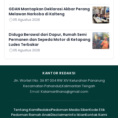
GDAN Mantapkan Deklarasi Akbar Perang
Melawan Narkoba di Kalteng
05 Agustus 2026
Diduga Berawal dari Dapur, Rumah Semi
Permanen dan Sepeda Motor di Ketapang
Ludes Terbakar
05 Agustus 2026
KANTOR REDAKSI
Jln. Wortel I No. 3A RT 004 RW XIV Kelurahan Panarung
Kecamatan Pahandut,Kalimantan Tengah
Email:
Kalamanthana@gmail.com
Tentang Kami
Redaksi
Pedoman Media Siber
Kode Etik
Pedoman Ramah Anak
Disclaimer
Info Iklan
Kontak Kami