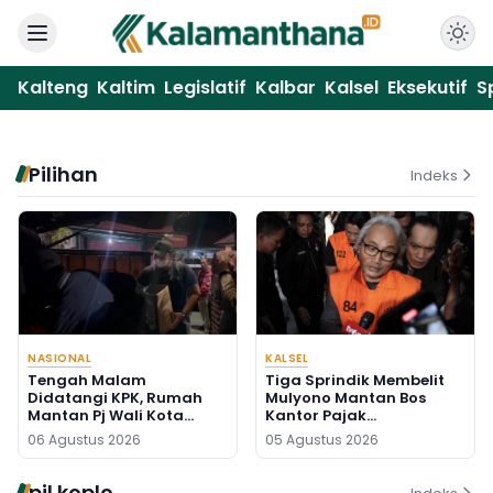
Kalteng
Kaltim
Legislatif
Kalbar
Kalsel
Eksekutif
S
Pilihan
Indeks
NASIONAL
KALSEL
Tengah Malam
Tiga Sprindik Membelit
Didatangi KPK, Rumah
Mulyono Mantan Bos
Mantan Pj Wali Kota
Kantor Pajak
Digeledah, Empat Koper
Banjarmasin
06 Agustus 2026
05 Agustus 2026
Dibawa
pil koplo