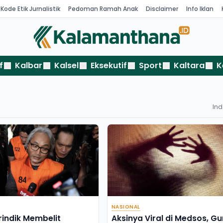
Kode Etik Jurnalistik
Pedoman Ramah Anak
Disclaimer
Info Iklan
f
Kalbar
Kalsel
Eksekutif
Sport
Kaltara
K
In
NASIONAL
rindik Membelit
Aksinya Viral di Medsos, Gu