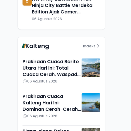
5
Ninja City Battle Merdeka
Edition Ajak Gamer
Indonesia Bermain
06 Agustus 2026
Kalteng
Indeks
Prakiraan Cuaca Barito
Utara Hari Ini: Total
Cuaca Cerah, Waspadai
Munculnya Titik Api
06 Agustus 2026
Prakiraan Cuaca
Kalteng Hari Ini:
Dominan Cerah-Cerah
Berawan, Gunung Mas
06 Agustus 2026
Lain Sendiri