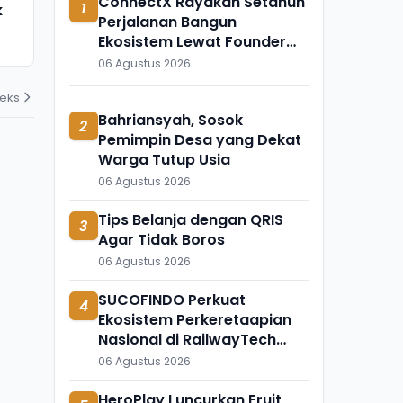
ConnectX Rayakan Setahun
1
k
Meninggal Mendadak, Ada
Ini Temuka
Perjalanan Bangun
Apa?
Mengapung 
Ekosistem Lewat Founder
31 Juli 2026
31 Juli 2026
dan Builder Summit 2026
06 Agustus 2026
deks
Bahriansyah, Sosok
2
Pemimpin Desa yang Dekat
Warga Tutup Usia
06 Agustus 2026
Tips Belanja dengan QRIS
3
Agar Tidak Boros
06 Agustus 2026
SUCOFINDO Perkuat
4
Ekosistem Perkeretaapian
Nasional di RailwayTech
Indonesia 2026
06 Agustus 2026
HeroPlay Luncurkan Fruit