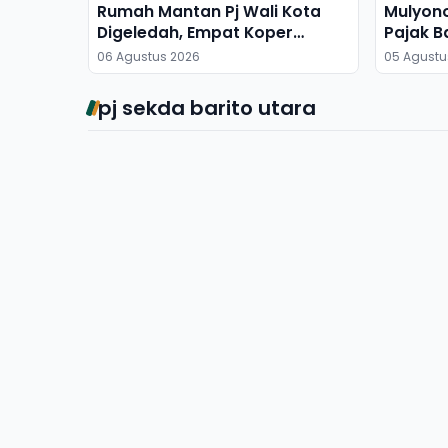
Rumah Mantan Pj Wali Kota
Mulyon
Digeledah, Empat Koper
Pajak B
Dibawa
06 Agustus 2026
05 Agustu
pj sekda barito utara