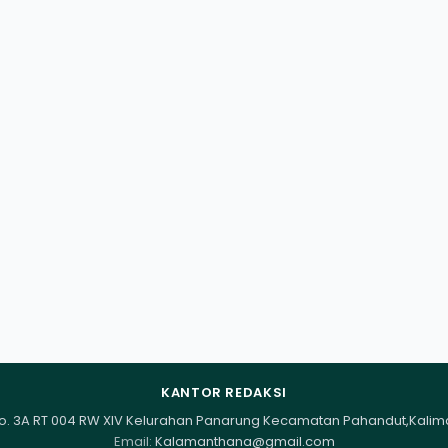
KANTOR REDAKSI
I No. 3A RT 004 RW XIV Kelurahan Panarung Kecamatan Pahandut,Kali
Email:
Kalamanthana@gmail.com