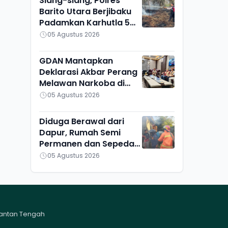
Siang-siang, Polres
Barito Utara Berjibaku
Padamkan Karhutla 5
Hektare di Bintang
05 Agustus 2026
Ninggi I
GDAN Mantapkan
Deklarasi Akbar Perang
Melawan Narkoba di
Kalteng
05 Agustus 2026
Diduga Berawal dari
Dapur, Rumah Semi
Permanen dan Sepeda
Motor di Ketapang
05 Agustus 2026
Ludes Terbakar
mantan Tengah