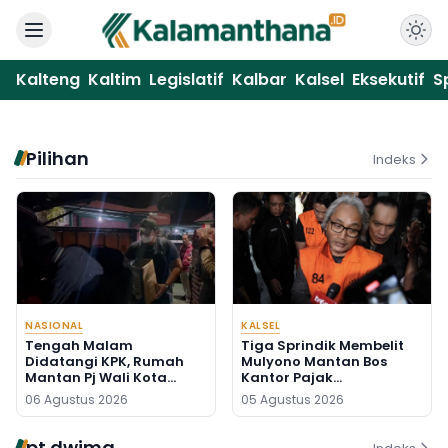
Kalteng
Kaltim
Legislatif
Kalbar
Kalsel
Eksekutif
S
Pilihan
Indeks
NASIONAL
KALSEL
Tengah Malam
Tiga Sprindik Membelit
Didatangi KPK, Rumah
Mulyono Mantan Bos
Mantan Pj Wali Kota
Kantor Pajak
Digeledah, Empat Koper
Banjarmasin
06 Agustus 2026
05 Agustus 2026
Dibawa
pt dwima