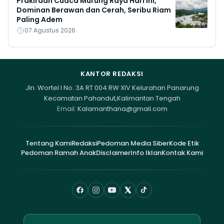
Prakiraan Cuaca Murung Raya Hari Ini,
Dominan Berawan dan Cerah, Seribu Riam
Paling Adem
07 Agustus 2026
KANTOR REDAKSI
Jln. Wortel I No. 3A RT 004 RW XIV Kelurahan Panarung
Kecamatan Pahandut,Kalimantan Tengah
Email:
Kalamanthana@gmail.com
Tentang Kami
Redaksi
Pedoman Media Siber
Kode Etik
Pedoman Ramah Anak
Disclaimer
Info Iklan
Kontak Kami