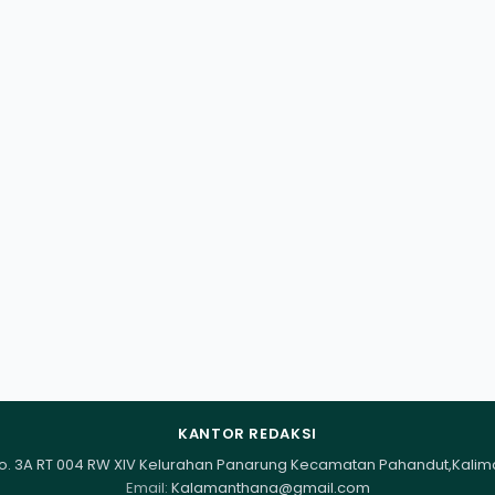
KANTOR REDAKSI
I No. 3A RT 004 RW XIV Kelurahan Panarung Kecamatan Pahandut,Kali
Email:
Kalamanthana@gmail.com