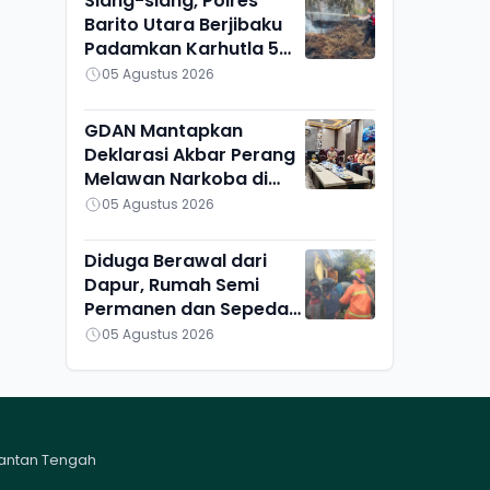
Siang-siang, Polres
Barito Utara Berjibaku
Padamkan Karhutla 5
Hektare di Bintang
05 Agustus 2026
Ninggi I
GDAN Mantapkan
Deklarasi Akbar Perang
Melawan Narkoba di
Kalteng
05 Agustus 2026
Diduga Berawal dari
Dapur, Rumah Semi
Permanen dan Sepeda
Motor di Ketapang
05 Agustus 2026
Ludes Terbakar
mantan Tengah