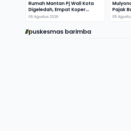
Rumah Mantan Pj Wali Kota
Mulyon
Digeledah, Empat Koper
Pajak B
Dibawa
06 Agustus 2026
05 Agustu
puskesmas barimba