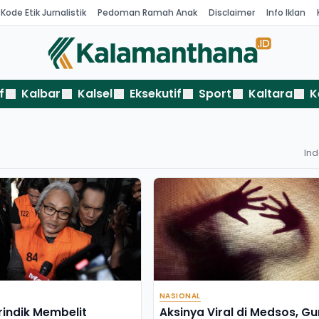
Kode Etik Jurnalistik
Pedoman Ramah Anak
Disclaimer
Info Iklan
f
Kalbar
Kalsel
Eksekutif
Sport
Kaltara
K
In
NASIONAL
rindik Membelit
Aksinya Viral di Medsos, Gu