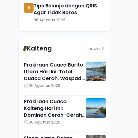
Tips Belanja dengan QRIS
5
Agar Tidak Boros
06 Agustus 2026
Kalteng
Indeks
Prakiraan Cuaca Barito
Utara Hari Ini: Total
Cuaca Cerah, Waspadai
Munculnya Titik Api
06 Agustus 2026
Prakiraan Cuaca
Kalteng Hari Ini:
Dominan Cerah-Cerah
Berawan, Gunung Mas
06 Agustus 2026
Lain Sendiri