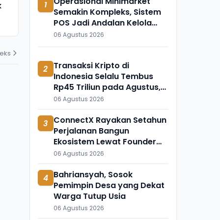
Operasional Minimarket
1
k
Meninggal Mendadak, Ada
Ini Temuka
Semakin Kompleks, Sistem
Apa?
Mengapung 
POS Jadi Andalan Kelola
31 Juli 2026
31 Juli 2026
Transaksi dan Stok
06 Agustus 2026
deks
Transaksi Kripto di
2
Indonesia Selalu Tembus
Rp45 Triliun pada Agustus,
Apa Penyebabnya?
06 Agustus 2026
ConnectX Rayakan Setahun
3
Perjalanan Bangun
Ekosistem Lewat Founder
dan Builder Summit 2026
06 Agustus 2026
Bahriansyah, Sosok
4
Pemimpin Desa yang Dekat
Warga Tutup Usia
06 Agustus 2026