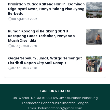
Prakiraan Cuaca Kalteng Hari Ini: Dominan
Digelayuti Awan, Hanya Pulang Pisau yang
Berbeda
08 Agustus 2026
Rumah Kosong di Belakang SDN 3
Ketapang Ludes Terbakar, Penyebab
Masih Diselidiki
07 Agustus 2026
Geger Sebelum Jumat, Warga Tersengat
Listrik di Depan City Mall Sampit
07 Agustus 2026
KANTOR REDAKSI
Jln. Wortel I No. 3A RT 004 RW XIV Kelurahan Panarung
Kecamatan Pahandut,Kalimantan Tengah
Email:
Kalamanthana@gmail.com