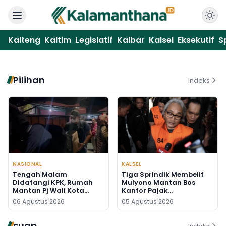
Kalteng
Kaltim
Legislatif
Kalbar
Kalsel
Eksekutif
S
Pilihan
Indeks
NASIONAL
KALSEL
Tengah Malam
Tiga Sprindik Membelit
Didatangi KPK, Rumah
Mulyono Mantan Bos
Mantan Pj Wali Kota
Kantor Pajak
Digeledah, Empat Koper
Banjarmasin
06 Agustus 2026
05 Agustus 2026
Dibawa
suap