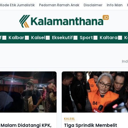
Kode Etik Jurnalistik
Pedoman Ramah Anak
Disclaimer
Info Iklan
f
Kalbar
Kalsel
Eksekutif
Sport
Kaltara
K
In
KALSEL
Malam Didatangi KPK,
Tiga Sprindik Membelit