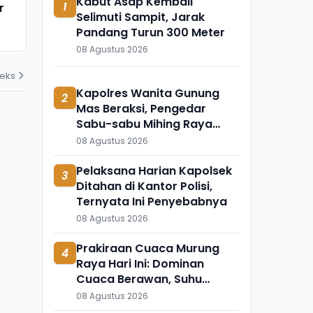
Kabut Asap Kembali
1
r
Ngaji Cabuli Pelajar Dicokok
Meninggal 
Selimuti Sampit, Jarak
Polres Sukabumi di Banten
Apa?
Pandang Turun 300 Meter
03 Agustus 2026
31 Juli 2026
08 Agustus 2026
deks
Kapolres Wanita Gunung
2
Mas Beraksi, Pengedar
Sabu-sabu Mihing Raya
Diringkus di Barak
08 Agustus 2026
Pelaksana Harian Kapolsek
3
Ditahan di Kantor Polisi,
Ternyata Ini Penyebabnya
08 Agustus 2026
Prakiraan Cuaca Murung
4
Raya Hari Ini: Dominan
Cuaca Berawan, Suhu
Udara Ikut Turun
08 Agustus 2026