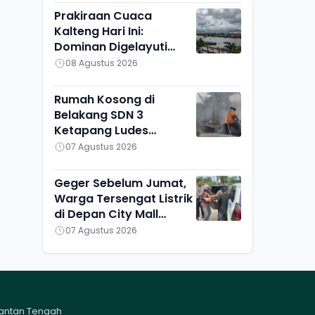
Prakiraan Cuaca
Kalteng Hari Ini:
Dominan Digelayuti
Awan, Hanya Pulang
08 Agustus 2026
Pisau yang Berbeda
Rumah Kosong di
Belakang SDN 3
Ketapang Ludes
Terbakar, Penyebab
07 Agustus 2026
Masih Diselidiki
Geger Sebelum Jumat,
Warga Tersengat Listrik
di Depan City Mall
Sampit
07 Agustus 2026
mantan Tengah