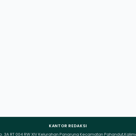
KANTOR REDAKSI
I No. 3A RT 004 RW XIV Kelurahan Panarung Kecamatan Pahandut,Kali