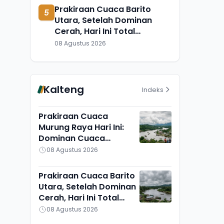
Prakiraan Cuaca Barito
5
Utara, Setelah Dominan
Cerah, Hari Ini Total
Berawan, Suhu Udara Pun
08 Agustus 2026
Turun
Kalteng
Indeks
Prakiraan Cuaca
Murung Raya Hari Ini:
Dominan Cuaca
Berawan, Suhu Udara
08 Agustus 2026
Ikut Turun
Prakiraan Cuaca Barito
Utara, Setelah Dominan
Cerah, Hari Ini Total
Berawan, Suhu Udara
08 Agustus 2026
Pun Turun