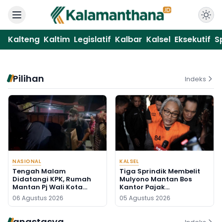
Kalteng
Kaltim
Legislatif
Kalbar
Kalsel
Eksekutif
S
Pilihan
Indeks
NASIONAL
KALSEL
Tengah Malam
Tiga Sprindik Membelit
Didatangi KPK, Rumah
Mulyono Mantan Bos
Mantan Pj Wali Kota
Kantor Pajak
Digeledah, Empat Koper
Banjarmasin
06 Agustus 2026
05 Agustus 2026
Dibawa
anastasya