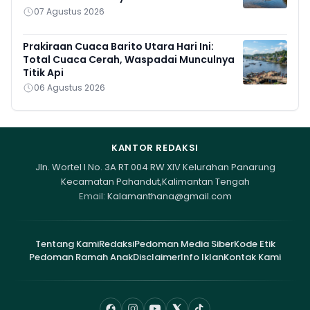
07 Agustus 2026
Prakiraan Cuaca Barito Utara Hari Ini:
Total Cuaca Cerah, Waspadai Munculnya
Titik Api
06 Agustus 2026
KANTOR REDAKSI
Jln. Wortel I No. 3A RT 004 RW XIV Kelurahan Panarung
Kecamatan Pahandut,Kalimantan Tengah
Email:
Kalamanthana@gmail.com
Tentang Kami
Redaksi
Pedoman Media Siber
Kode Etik
Pedoman Ramah Anak
Disclaimer
Info Iklan
Kontak Kami