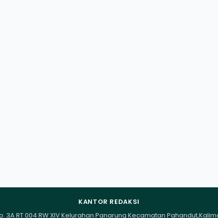
KANTOR REDAKSI
I No. 3A RT 004 RW XIV Kelurahan Panarung Kecamatan Pahandut,Kali