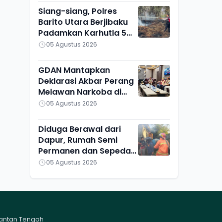
Siang-siang, Polres
Barito Utara Berjibaku
Padamkan Karhutla 5
Hektare di Bintang
05 Agustus 2026
Ninggi I
GDAN Mantapkan
Deklarasi Akbar Perang
Melawan Narkoba di
Kalteng
05 Agustus 2026
Diduga Berawal dari
Dapur, Rumah Semi
Permanen dan Sepeda
Motor di Ketapang
05 Agustus 2026
Ludes Terbakar
mantan Tengah