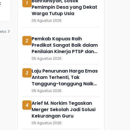
Bahriansyah, Sosok
1
k
Meninggal Mendadak, Ada
Ini Temuka
Pemimpin Desa yang Dekat
Apa?
Mengapung 
Warga Tutup Usia
31 Juli 2026
31 Juli 2026
06 Agustus 2026
deks
Pemkab Kapuas Raih
2
Predikat Sangat Baik dalam
Penilaian Kinerja PTSP dan
Percepatan Berusaha 2026
06 Agustus 2026
Laju Penurunan Harga Emas
3
Antam Terhenti, Tak
Tanggung-tanggung Naik
Rp50 Ribu Per Gram
06 Agustus 2026
Arief M. Norkim Tegaskan
4
Merger Sekolah Jadi Solusi
Kekurangan Guru
06 Agustus 2026