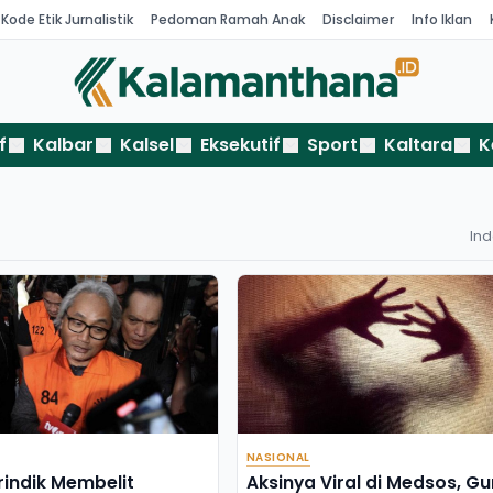
Kode Etik Jurnalistik
Pedoman Ramah Anak
Disclaimer
Info Iklan
f
Kalbar
Kalsel
Eksekutif
Sport
Kaltara
K
In
NASIONAL
rindik Membelit
Aksinya Viral di Medsos, Gu