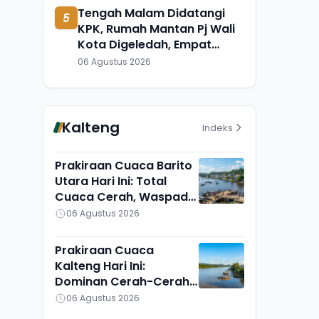
Tengah Malam Didatangi
5
KPK, Rumah Mantan Pj Wali
Kota Digeledah, Empat
Koper Dibawa
06 Agustus 2026
Kalteng
Indeks
Prakiraan Cuaca Barito
Utara Hari Ini: Total
Cuaca Cerah, Waspadai
Munculnya Titik Api
06 Agustus 2026
Prakiraan Cuaca
Kalteng Hari Ini:
Dominan Cerah-Cerah
Berawan, Gunung Mas
06 Agustus 2026
Lain Sendiri