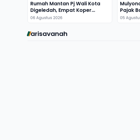
Rumah Mantan Pj Wali Kota
Mulyon
Digeledah, Empat Koper
Pajak B
Dibawa
06 Agustus 2026
05 Agustu
arisavanah