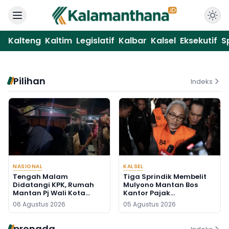
Kalteng
Kaltim
Legislatif
Kalbar
Kalsel
Eksekutif
S
Pilihan
Indeks
NASIONAL
KALSEL
Tengah Malam
Tiga Sprindik Membelit
Didatangi KPK, Rumah
Mulyono Mantan Bos
Mantan Pj Wali Kota
Kantor Pajak
Digeledah, Empat Koper
Banjarmasin
06 Agustus 2026
05 Agustus 2026
Dibawa
pronada