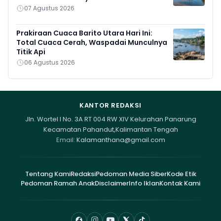
07 Agustus 2026
Prakiraan Cuaca Barito Utara Hari Ini:
Total Cuaca Cerah, Waspadai Munculnya
Titik Api
06 Agustus 2026
KANTOR REDAKSI
Jln. Wortel I No. 3A RT 004 RW XIV Kelurahan Panarung
Kecamatan Pahandut,Kalimantan Tengah
Email:
Kalamanthana@gmail.com
Tentang Kami
Redaksi
Pedoman Media Siber
Kode Etik
Pedoman Ramah Anak
Disclaimer
Info Iklan
Kontak Kami